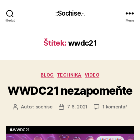
::Sochise.·.
Hledat
Menu
Štítek:
wwdc21
Rubriky
BLOG
TECHNIKA
VIDEO
WWDC21 nezapomeňte
u
Autor:
sochise
7. 6. 2021
1 komentář
Autor
Datum
textu
příspěvku
příspěvku
s
názv
WWD