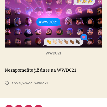
neza
WWDC21
Nezapomeňte již dnes na WWDC21
apple
,
wwdc
,
wwdc21
Štítky